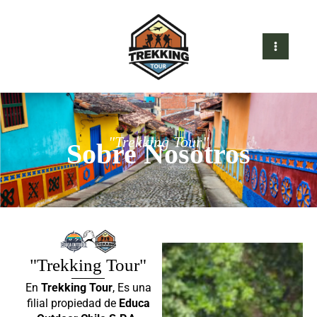
Ir
MAI
al
MEN
contenido
"Trekking Tour"
Sobre Nosotros
"Trekking Tour"
En
Trekking Tour
, Es una
filial propiedad de
Educa