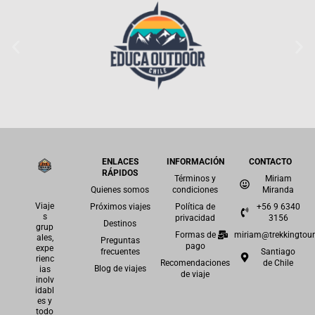
ENLACES
INFORMACIÓN
CONTACTO
RÁPIDOS
Términos y
Miriam
Quienes somos
condiciones
Miranda
Viaje
Próximos viajes
Política de
+56 9 6340
s
privacidad
3156
Destinos
grup
Formas de
miriam@trekkingtour.
ales,
Preguntas
pago
expe
frecuentes
Santiago
rienc
Recomendaciones
de Chile
Blog de viajes
ias
de viaje
inolv
idabl
es y
todo